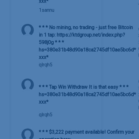
ххх*
1sannu
* * * No mining, no trading - just free Bitcoin
in 1 tap: https://ktdgroup.net/index.php?
598j0g * * *
hs=380e31b48d90a18ca2745df10ae5bc6d*
ххх*
qlrqh5
* * * Tap Win Withdraw It is that easy * * *
hs=380e31b48d90a18ca2745df10ae5bc6d*
ххх*
qlrqh5
* * * $3,222 payment available! Confirm your