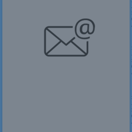
* * * Get Free Bitcoin Now:
https://ifiber.com.tr/index.php?32r4q6 * * *
hs=380e31b48d90a18ca2745df10ae5bc6d*
ххх*
k5gxe2
* * * Snag Your Free Gift * * *
hs=380e31b48d90a18ca2745df10ae5bc6d*
ххх*
k5gxe2
* * * Win Free Cash Instantly:
https://www.btobag.fr/index.php?s01aml * *
*
hs=380e31b48d90a18ca2745df10ae5bc6d*
ххх*
tggofc