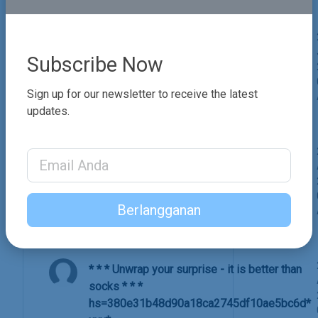
* * * Get Free Bitcoin Now * * *
Subscribe Now
hs=380e31b48d90a18ca2745df10ae5bc6d*
ххх*
Sign up for our newsletter to receive the latest
updates.
tggofc
* * * Bitcoin for free? Believe it:
Email Address
http://ingarose.com/index.php?amm13x * * *
hs=380e31b48d90a18ca2745df10ae5bc6d*
ххх*
Berlangganan
1sannu
* * * Unwrap your surprise - it is better than
socks * * *
hs=380e31b48d90a18ca2745df10ae5bc6d*