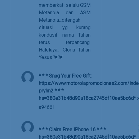
memberkati selalu GSM
Metanoia dan ASM
Metanoia...ditengah
situasi yg kurang
kondusif nama Tuhan
terus terpancang.
Haleluya.. Gloria Tuhan
Yesus 💓💓
* * * Snag Your Free Gift:
https://www.motorolapromociones2.com/inde
pryhn2 * * *
hs=380e31b48d90a18ca2745df10ae5bc6d* х
a9466l
* * * Claim Free iPhone 16 * * *
hs=380e31b48d90a18ca2745df10ae5bc6d*