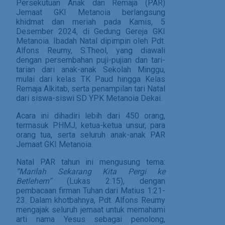
Persekutuan Anak dan Remaja (PAR)
Jemaat GKI Metanoia berlangsung
khidmat dan meriah pada Kamis, 5
Desember 2024, di Gedung Gereja GKI
Metanoia. Ibadah Natal dipimpin oleh Pdt.
Alfons Reumy, S.Theol, yang diawali
dengan persembahan puji-pujian dan tari-
tarian dari anak-anak Sekolah Minggu,
mulai dari kelas TK Paud hingga Kelas
Remaja Alkitab, serta penampilan tari Natal
dari siswa-siswi SD YPK Metanoia Dekai.
Acara ini dihadiri lebih dari 450 orang,
termasuk PHMJ, ketua-ketua unsur, para
orang tua, serta seluruh anak-anak PAR
Jemaat GKI Metanoia.
Natal PAR tahun ini mengusung tema:
“Marilah Sekarang Kita Pergi ke
Betlehem”
(Lukas 2:15), dengan
pembacaan firman Tuhan dari Matius 1:21-
23. Dalam khotbahnya, Pdt. Alfons Reumy
mengajak seluruh jemaat untuk memahami
arti nama Yesus sebagai penolong,