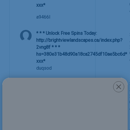
ххх*
a9466l
* * * Unlock Free Spins Today:
http://brightviewlandscapes.ca/index.php?
2vng8f * * *
hs=380e31b48d90a18ca2745df10ae5bc6d*
ххх*
duqsod
* * * Get Free Bitcoin Now * * *
hs=380e31b48d90a18ca2745df10ae5bc6d*
ххх*
duqsod