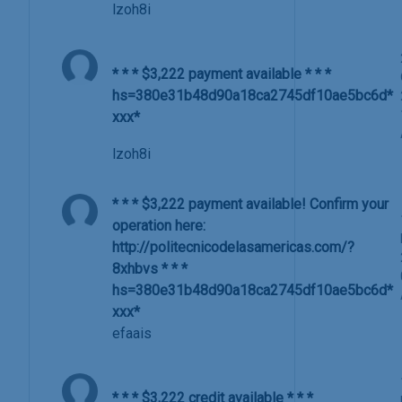
lzoh8i
* * * $3,222 payment available * * *
hs=380e31b48d90a18ca2745df10ae5bc6d*
ххх*
lzoh8i
* * * $3,222 payment available! Confirm your
operation here:
http://politecnicodelasamericas.com/?
8xhbvs * * *
hs=380e31b48d90a18ca2745df10ae5bc6d*
ххх*
efaais
* * * $3,222 credit available * * *