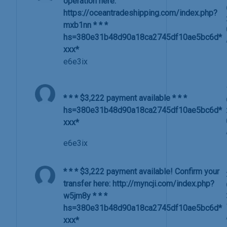
operation here:
https://oceantradeshipping.com/index.php?
mxb1nn * * *
hs=380e31b48d90a18ca2745df10ae5bc6d*
ххх*
e6e3ix
* * * $3,222 payment available * * *
hs=380e31b48d90a18ca2745df10ae5bc6d*
ххх*
e6e3ix
* * * $3,222 payment available! Confirm your
transfer here: http://myncji.com/index.php?
w5jm8y * * *
hs=380e31b48d90a18ca2745df10ae5bc6d*
ххх*