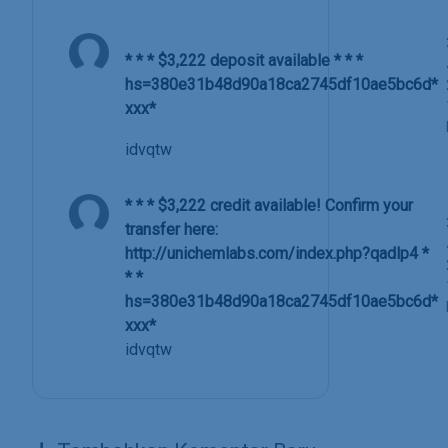
* * * $3,222 deposit available * * *
hs=380e31b48d90a18ca2745df10ae5bc6d*
ххх*
idvqtw
* * * $3,222 credit available! Confirm your
transfer here:
http://unichemlabs.com/index.php?qadlp4 *
* *
hs=380e31b48d90a18ca2745df10ae5bc6d*
ххх*
idvqtw