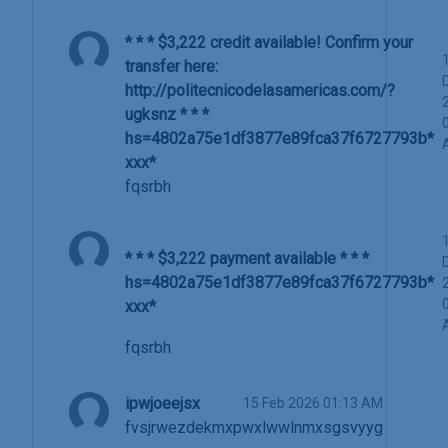
* * * $3,222 credit available! Confirm your
transfer here:
http://politecnicodelasamericas.com/?
ugksnz * * *
hs=4802a75e1df3877e89fca37f6727793b*
ххх*
fqsrbh
* * * $3,222 payment available * * *
hs=4802a75e1df3877e89fca37f6727793b*
ххх*
fqsrbh
ipwjoeejsx
15 Feb 2026 01:13 AM
fvsjrwezdekmxpwxlwwlnmxsgsvyyg