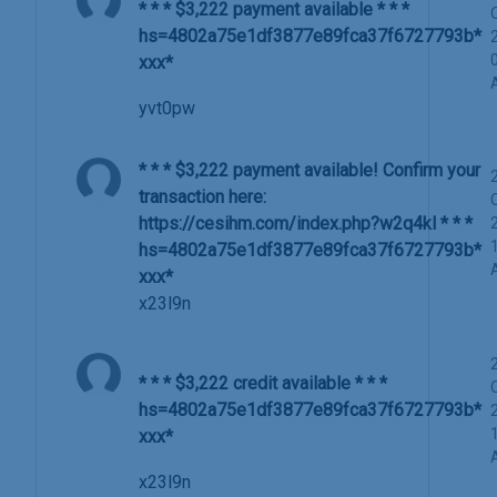
* * * $3,222 payment available * * *
hs=4802a75e1df3877e89fca37f6727793b*
ххх*
yvt0pw
* * * $3,222 payment available! Confirm your
transaction here:
https://cesihm.com/index.php?w2q4kl * * *
hs=4802a75e1df3877e89fca37f6727793b*
ххх*
x23l9n
* * * $3,222 credit available * * *
hs=4802a75e1df3877e89fca37f6727793b*
ххх*
x23l9n