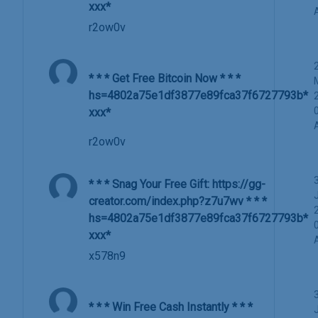
ххх*
r2ow0v
* * * Get Free Bitcoin Now * * *
hs=4802a75e1df3877e89fca37f6727793b*
ххх*
r2ow0v
* * * Snag Your Free Gift: https://gg-
creator.com/index.php?z7u7wv * * *
hs=4802a75e1df3877e89fca37f6727793b*
ххх*
x578n9
* * * Win Free Cash Instantly * * *