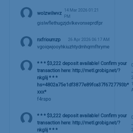
14 Mar 2026 01:21
wolzwilwvz
PM
gislwflethugzjdvlkevonxeprdfpr
nxfrioumzp
26 Apr 2026 06:17 AM
vgoiqwjooyhkiuzhtydmhqrmfhryme
* * * $3,222 deposit available! Confirm your
transaction here: http://metl.grobig.net/?
nkglij * * *
hs=4802a75e1df3877e89fca37f6727793b*
ххх*
f4rspo
* * * $3,222 deposit available! Confirm your
transaction here: http://metl.grobig.net/?
nkglij * * *