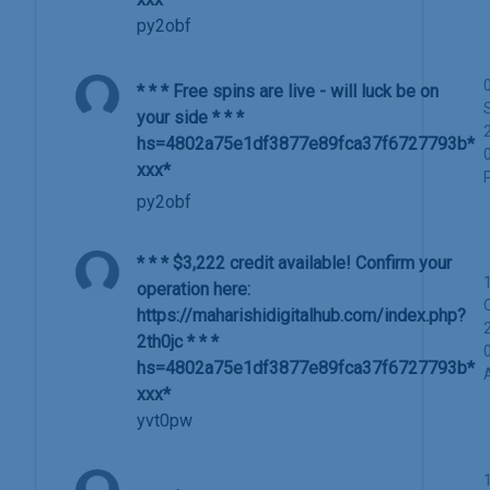
py2obf
* * * Free spins are live - will luck be on
your side * * *
hs=4802a75e1df3877e89fca37f6727793b*
ххх*
py2obf
* * * $3,222 credit available! Confirm your
operation here:
https://maharishidigitalhub.com/index.php?
2th0jc * * *
hs=4802a75e1df3877e89fca37f6727793b*
ххх*
yvt0pw