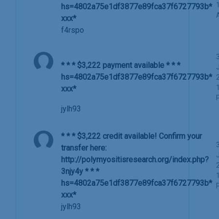
hs=4802a75e1df3877e89fca37f6727793b*
ххх*
f4rspo
* * * $3,222 payment available * * *
hs=4802a75e1df3877e89fca37f6727793b*
ххх*
jylh93
* * * $3,222 credit available! Confirm your
transfer here:
http://polymyositisresearch.org/index.php?
3njy4y * * *
hs=4802a75e1df3877e89fca37f6727793b*
ххх*
jylh93