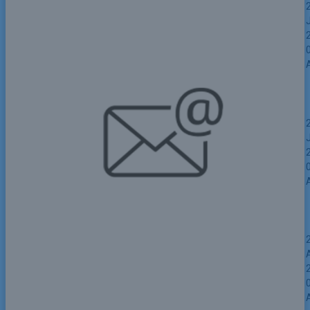
* * * Get Free Bitcoin Now:
https://www.btobag.fr/index.php?59rqqv * *
*
hs=4802a75e1df3877e89fca37f6727793b*
ххх*
bgfxlx
* * * Claim Free iPhone 16 * * *
hs=4802a75e1df3877e89fca37f6727793b*
ххх*
bgfxlx
* * * Start your crypto wallet with a little gift
inside: https://sivanradio.com/index.php?
hkfqdn * * *
hs=4802a75e1df3877e89fca37f6727793b*
ххх*