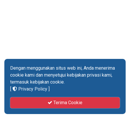
URUSAN ASET DAN EKONOMI GEREJA
TA 2024
Dengan menggunakan situs web ini, Anda menerima
cookie kami dan menyetujui kebijakan privasi kami,
termasuk kebijakan cookie.
UPSDMKP
[
Privacy Policy
]
URUSAN PENGEMBANGAN SDM, KEBUDAYAAN
Terima Cookie
& PENELITIAN
TA 2024