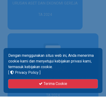
URUSAN ASET DAN EKONOMI GEREJA
TA 2024
Dengan menggunakan situs web ini, Anda menerima
cookie kami dan menyetujui kebijakan privasi kami,
termasuk kebijakan cookie.
UPSDMKP
[
Privacy Policy
]
URUSAN PENGEMBANGAN SDM, KEBUDAYAAN
Terima Cookie
& PENELITIAN
TA 2024